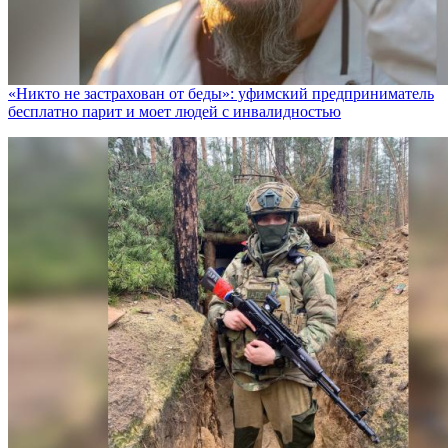
«Никто не заcтрахован от беды»: уфимский предприниматель
бесплатно парит и моет людей с инвалидностью