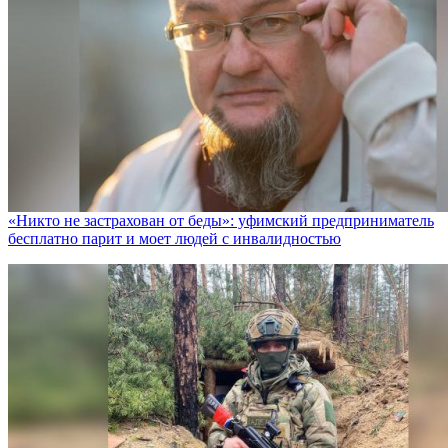
«Никто не заcтрахован от беды»: уфимский предприниматель
бесплатно парит и моет людей с инвалидностью