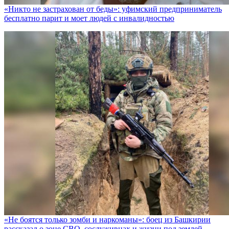
«Никто не заcтрахован от беды»: уфимский предприниматель
бесплатно парит и моет людей с инвалидностью
«Не боятся только зомби и наркоманы»: боец из Башкирии
рассказал о зоне СВО, сослуживцах и жизни под землей