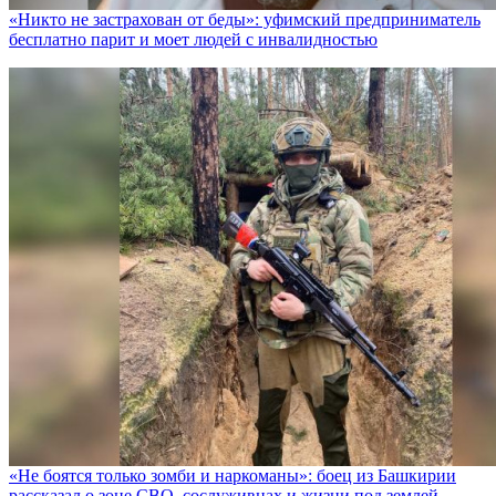
«Никто не заcтрахован от беды»: уфимский предприниматель
бесплатно парит и моет людей с инвалидностью
«Не боятся только зомби и наркоманы»: боец из Башкирии
рассказал о зоне СВО, сослуживцах и жизни под землей