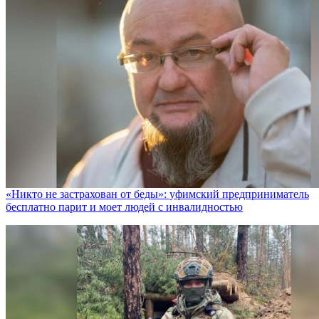
«Никто не заcтрахован от беды»: уфимский предприниматель
бесплатно парит и моет людей с инвалидностью