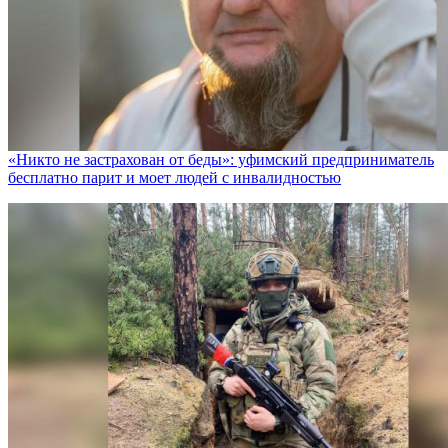
«Никто не заcтрахован от беды»: уфимский предприниматель
бесплатно парит и моет людей с инвалидностью