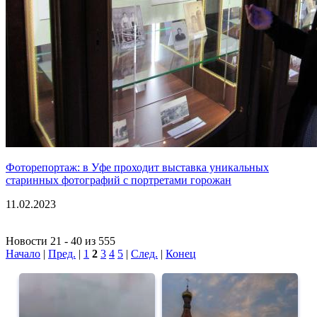
Фоторепортаж: в Уфе проходит выставка уникальных
старинных фотографий с портретами горожан
11.02.2023
Новости 21 - 40 из 555
Начало
|
Пред.
|
1
2
3
4
5
|
След.
|
Конец