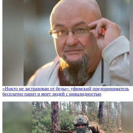
«Никто не заcтрахован от беды»: уфимский предприниматель
бесплатно парит и моет людей с инвалидностью