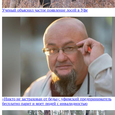
Ученый объяснил частое появление лосей в Уфе
«Никто не заcтрахован от беды»: уфимский предприниматель
бесплатно парит и моет людей с инвалидностью