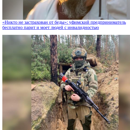
«Никто не заcтрахован от беды»: уфимский предприниматель
бесплатно парит и моет людей с инвалидностью