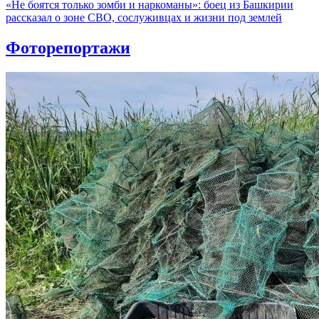
«Не боятся только зомби и наркоманы»: боец из Башкирии
рассказал о зоне СВО, сослуживцах и жизни под землей
Фоторепортажи