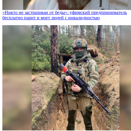
«Никто не заcтрахован от беды»: уфимский предприниматель
бесплатно парит и моет людей с инвалидностью