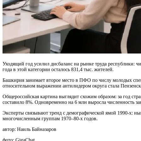
Уходящий год усилил дисбаланс на рынке труда республики: чис
года в этой категории осталось 831,4 тыс. жителей.
Башкирия занимает второе место в ПФО по числу молодых специ
относительном выражении антилидером округа стала Пензенска
Общероссийская картина выглядит схожим образом: за год стра
составило 8%. Одновременно на 6 млн выросла численность зан
Эксперты связывают тренд с демографической ямой 1990-х: нын
многочисленным группам 1970–80-х годов.
автор:
Наиль Байназаров
фото:
GigaChat