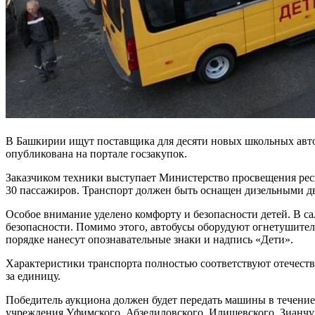
В Башкирии ищут поставщика для десяти новых школьных авто
опубликована на портале госзакупок.
Заказчиком техники выступает Министерство просвещения респ
30 пассажиров. Транспорт должен быть оснащен дизельными дв
Особое внимание уделено комфорту и безопасности детей. В с
безопасности. Помимо этого, автобусы оборудуют огнетушител
порядке нанесут опознавательные знаки и надпись «Дети».
Характеристики транспорта полностью соответствуют отечеств
за единицу.
Победитель аукциона должен будет передать машины в течение
учреждения Уфимского, Абзелиловского, Илишевского, Зианчу