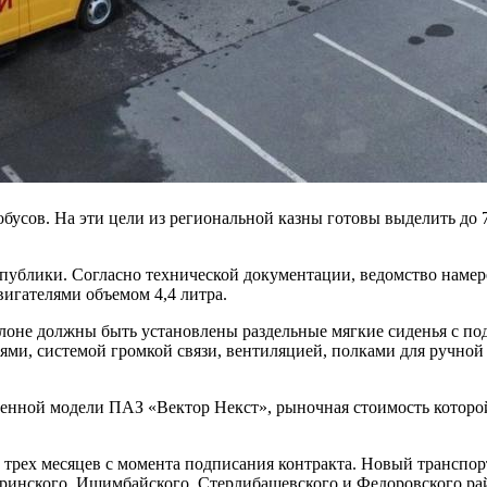
бусов. На эти цели из региональной казны готовы выделить до
ублики. Согласно технической документации, ведомство намере
игателями объемом 4,4 литра.
алоне должны быть установлены раздельные мягкие сиденья с п
ями, системой громкой связи, вентиляцией, полками для ручной
енной модели ПАЗ «Вектор Некст», рыночная стоимость которой,
 трех месяцев с момента подписания контракта. Новый транспор
ринского, Ишимбайского, Стерлибашевского и Федоровского ра