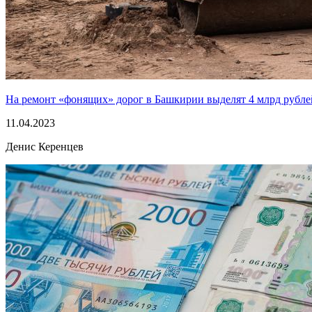
На ремонт «фонящих» дорог в Башкирии выделят 4 млрд рубле
11.04.2023
Денис Керенцев