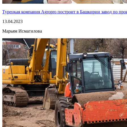
Турецкая компания Agropro построит в Башкирии завод по про
13.04.2023
Марьям Исмагилова