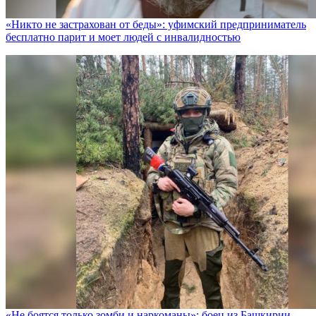
«Никто не заcтрахован от беды»: уфимский предприниматель
бесплатно парит и моет людей с инвалидностью
«Не боятся только зомби и наркоманы»: боец из Башкирии