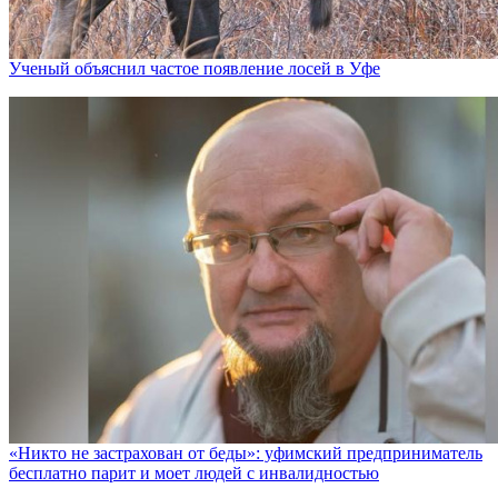
Ученый объяснил частое появление лосей в Уфе
«Никто не заcтрахован от беды»: уфимский предприниматель
бесплатно парит и моет людей с инвалидностью