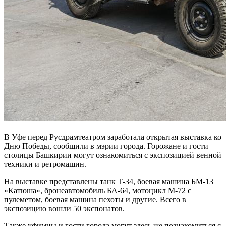
В Уфе перед Русдрамтеатром заработала открытая выставка ко
Дню Победы, сообщили в мэрии города. Горожане и гости
столицы Башкирии могут ознакомиться с экспозицией венной
техники и ретромашин.
На выставке представлены танк Т-34, боевая машина БМ-13
«Катюша», бронеавтомобиль БА-64, мотоцикл М-72 с
пулеметом, боевая машина пехоты и другие. Всего в
экспозицию вошли 50 экспонатов.
Также уфимцы и гости города могут здесь же познакомиться с