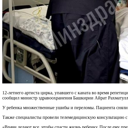
12-летнего артиста цирка, упавшего с каната во время репети
сообщил министр здравоохранения Башкирии Айрат Рахматулл
У ребенка множественные ушибы и переломы. Пациента сняли с
Также специалисты провели телемедицинскую консультацию 
«Врачи делают все, чтобы спасти жизнь ребенку. После ему пре