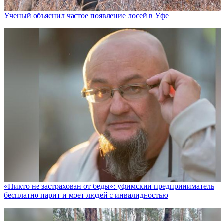
Ученый объяснил частое появление лосей в Уфе
«Никто не заcтрахован от беды»: уфимский предприниматель
бесплатно парит и моет людей с инвалидностью