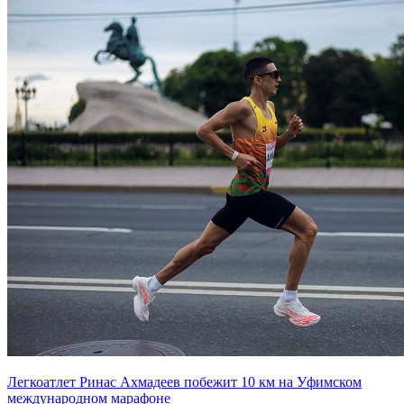
Легкоатлет Ринас Ахмадеев побежит 10 км на Уфимском
международном марафоне