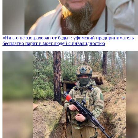
«Никто не заcтрахован от беды»: уфимский предприниматель
бесплатно парит и моет людей с инвалидностью