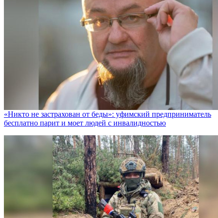
«Никто не заcтрахован от беды»: уфимский предприниматель
бесплатно парит и моет людей с инвалидностью