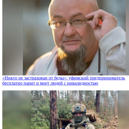
«Никто не заcтрахован от беды»: уфимский предприниматель
бесплатно парит и моет людей с инвалидностью