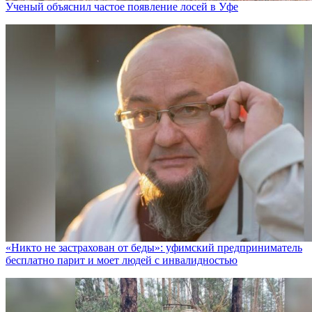
Ученый объяснил частое появление лосей в Уфе
«Никто не заcтрахован от беды»: уфимский предприниматель
бесплатно парит и моет людей с инвалидностью