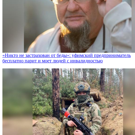
«Никто не заcтрахован от беды»: уфимский предприниматель
бесплатно парит и моет людей с инвалидностью