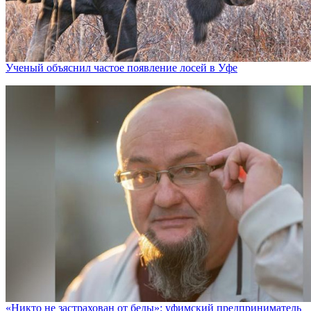
Ученый объяснил частое появление лосей в Уфе
«Никто не заcтрахован от беды»: уфимский предприниматель