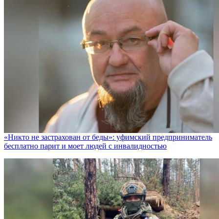
«Никто не заcтрахован от беды»: уфимский предприниматель
бесплатно парит и моет людей с инвалидностью