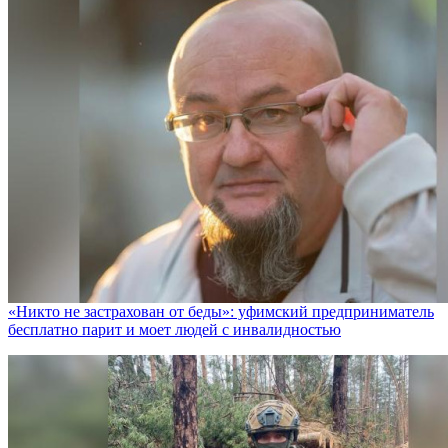
«Никто не заcтрахован от беды»: уфимский предприниматель
бесплатно парит и моет людей с инвалидностью