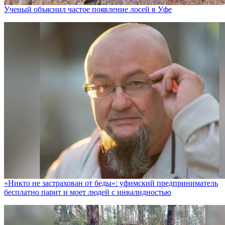
Ученый объяснил частое появление лосей в Уфе
«Никто не заcтрахован от беды»: уфимский предприниматель
бесплатно парит и моет людей с инвалидностью