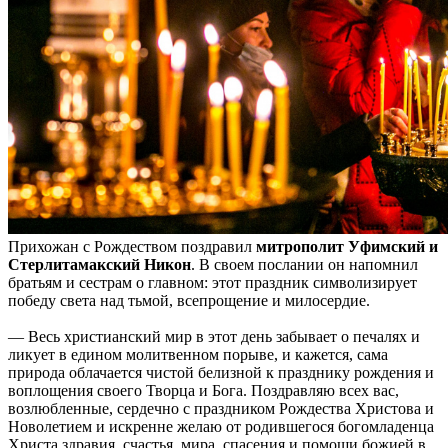
Прихожан с Рождеством поздравил
митрополит Уфимский и
Стерлитамакский Никон
. В своем послании он напомнил
братьям и сестрам о главном: этот праздник символизирует
победу света над тьмой, всепрощение и милосердие.
— Весь христианский мир в этот день забывает о печалях и
ликует в едином молитвенном порыве, и кажется, сама
природа облачается чистой белизной к празднику рождения и
воплощения своего Творца и Бога. Поздравляю всех вас,
возлюбленные, сердечно с праздником Рождества Христова и
Новолетием и искренне желаю от родившегося богомладенца
Христа здравия, счастья, мира, спасения и помощи божией в