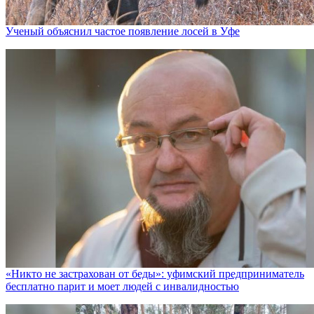
Ученый объяснил частое появление лосей в Уфе
«Никто не заcтрахован от беды»: уфимский предприниматель
бесплатно парит и моет людей с инвалидностью