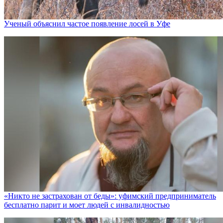
Ученый объяснил частое появление лосей в Уфе
«Никто не заcтрахован от беды»: уфимский предприниматель
бесплатно парит и моет людей с инвалидностью