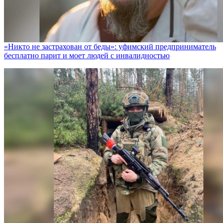
«Никто не заcтрахован от беды»: уфимский предприниматель
бесплатно парит и моет людей с инвалидностью