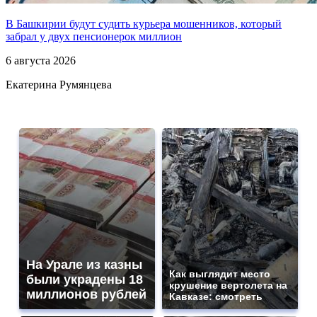
В Башкирии будут судить курьера мошенников, который
забрал у двух пенсионерок миллион
6 августа 2026
Екатерина Румянцева
На Урале из казны
Как выглядит место
были украдены 18
крушение вертолета на
миллионов рублей
Кавказе: смотреть