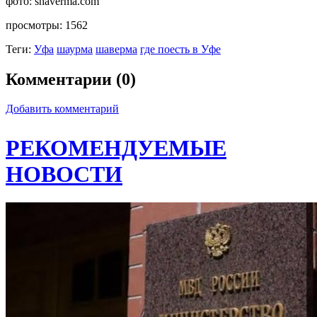
фото:
shaverma.com
просмотры:
1562
Теги:
Уфа
шаурма
шаверма
где поесть в Уфе
Комментарии (0)
Добавить комментарий
РЕКОМЕНДУЕМЫЕ
НОВОСТИ