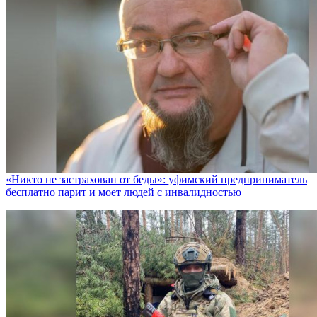
«Никто не заcтрахован от беды»: уфимский предприниматель
бесплатно парит и моет людей с инвалидностью