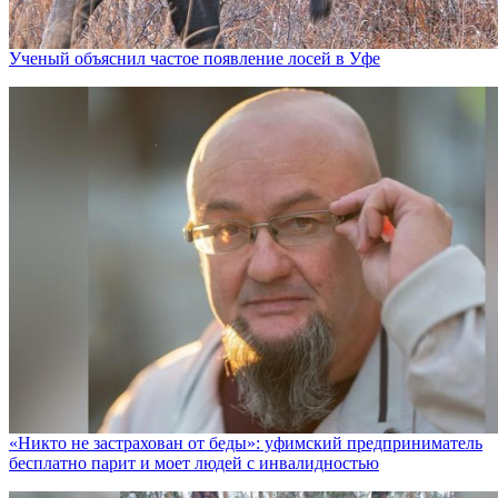
Ученый объяснил частое появление лосей в Уфе
«Никто не заcтрахован от беды»: уфимский предприниматель
бесплатно парит и моет людей с инвалидностью