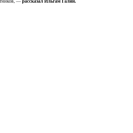
стников, —
рассказал Ильгам Галин.