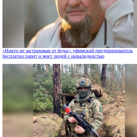
«Никто не заcтрахован от беды»: уфимский предприниматель
бесплатно парит и моет людей с инвалидностью