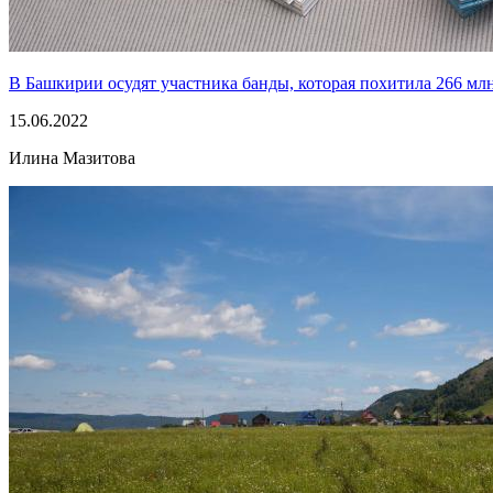
В Башкирии осудят участника банды, которая похитила 266 мл
15.06.2022
Илина Мазитова