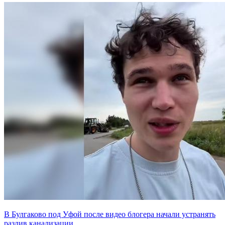
В Булгаково под Уфой после видео блогера начали устранять
разлив канализации