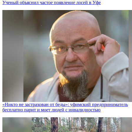
Ученый объяснил частое появление лосей в Уфе
«Никто не заcтрахован от беды»: уфимский предприниматель
бесплатно парит и моет людей с инвалидностью