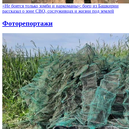
«Не боятся только зомби и наркоманы»: боец из Башкирии
рассказал о зоне СВО, сослуживцах и жизни под землей
Фоторепортажи