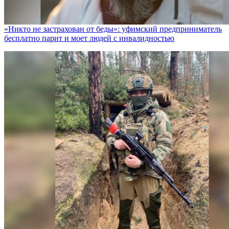
«Никто не заcтрахован от беды»: уфимский предприниматель
бесплатно парит и моет людей с инвалидностью