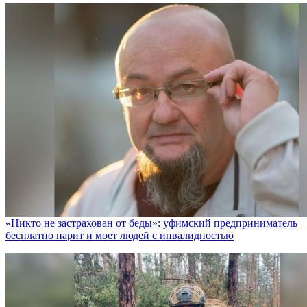
«Никто не заcтрахован от беды»: уфимский предприниматель
бесплатно парит и моет людей с инвалидностью