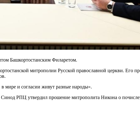
итом Башкортостанским Филаретом.
кортостанской митрополии Русской православной церкви. Его п
ов.
в в мире и согласии живут разные народы».
ря Синод РПЦ утвердил прошение митрополита Никона о почисл