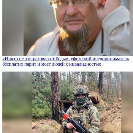
«Никто не заcтрахован от беды»: уфимский предприниматель
бесплатно парит и моет людей с инвалидностью