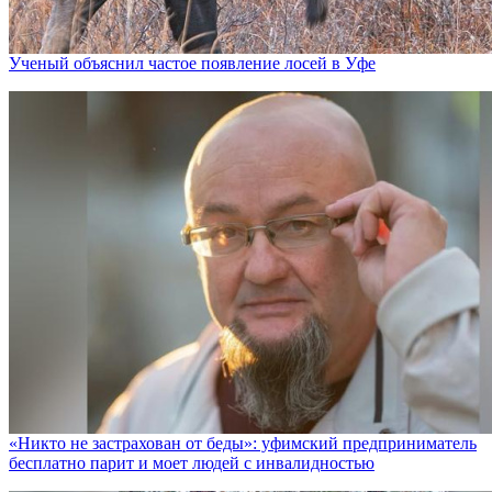
Ученый объяснил частое появление лосей в Уфе
«Никто не заcтрахован от беды»: уфимский предприниматель
бесплатно парит и моет людей с инвалидностью