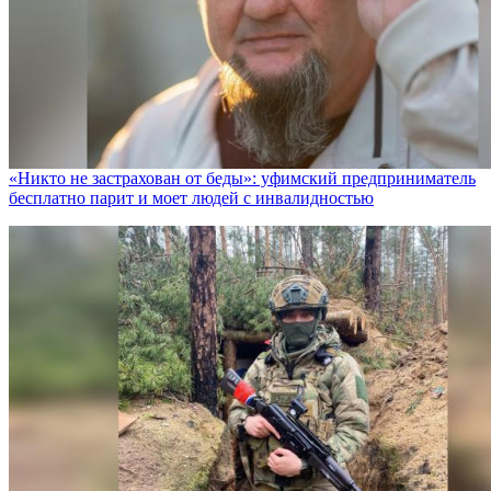
«Никто не заcтрахован от беды»: уфимский предприниматель
бесплатно парит и моет людей с инвалидностью