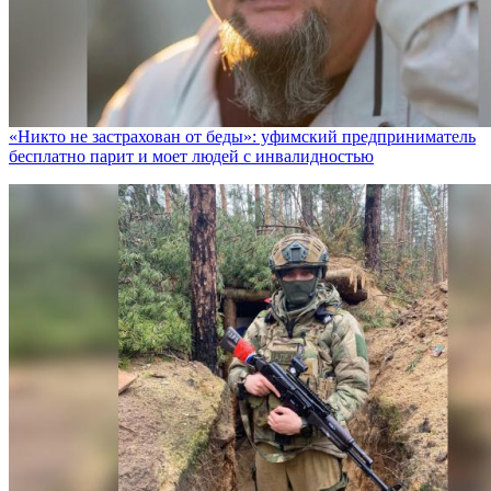
«Никто не заcтрахован от беды»: уфимский предприниматель
бесплатно парит и моет людей с инвалидностью