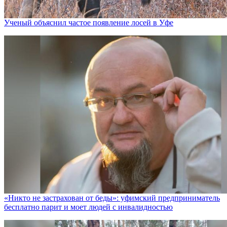
Ученый объяснил частое появление лосей в Уфе
«Никто не заcтрахован от беды»: уфимский предприниматель
бесплатно парит и моет людей с инвалидностью