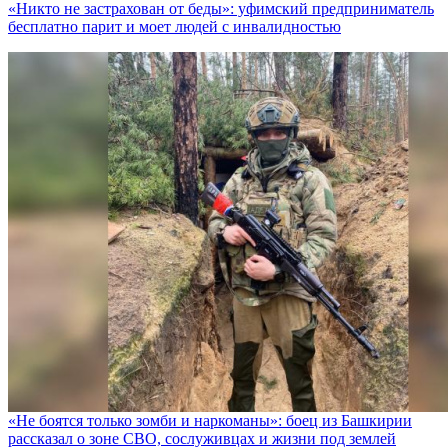
«Никто не заcтрахован от беды»: уфимский предприниматель
бесплатно парит и моет людей с инвалидностью
«Не боятся только зомби и наркоманы»: боец из Башкирии
рассказал о зоне СВО, сослуживцах и жизни под землей