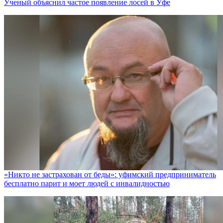
Ученый объяснил частое появление лосей в Уфе
«Никто не заcтрахован от беды»: уфимский предприниматель
бесплатно парит и моет людей с инвалидностью