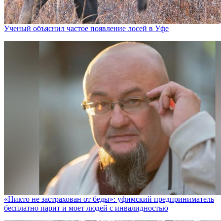
Ученый объяснил частое появление лосей в Уфе
«Никто не заcтрахован от беды»: уфимский предприниматель
бесплатно парит и моет людей с инвалидностью