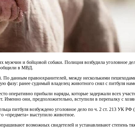
х мужчин и бойцовой собаки. Полиция возбудила уголовное дело
сообщили в МВД.
й. По данным правоохранителей, между несколькими пешеходами
ую фазу: ранее судимый владелец животного снял с питбуля нам
сто оперативно прибыли наряды, которые задержали всех участн
ет. Именно они, предположительно, вступили в перепалку с хозя
ельца питбуля возбуждено уголовное дело по ч. 2 ст. 213 УК РФ
ого «предмета» выступило животное.
 опрашивают возможных свидетелей и устанавливают степень тя