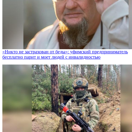
«Никто не заcтрахован от беды»: уфимский предприниматель
бесплатно парит и моет людей с инвалидностью